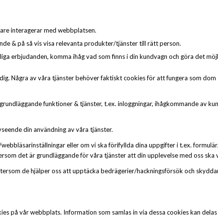
kare interagerar med webbplatsen.
e & på så vis visa relevanta produkter/tjänster till rätt person.
nliga erbjudanden, komma ihåg vad som finns i din kundvagn och göra det möjli
dig. Några av våra tjänster behöver faktiskt cookies för att fungera som dom s
grundläggande funktioner & tjänster, t.ex. inloggningar, ihågkommande av kundv
vseende din användning av våra tjänster.
ebbläsarinställningar eller om vi ska förifyllda dina uppgifter i t.ex. formulär
ersom det är grundläggande för våra tjänster att din upplevelse med oss ska 
eftersom de hjälper oss att upptäcka bedrägerier/hackningsförsök och skyddar d
kies på vår webbplats. Information som samlas in via dessa cookies kan del