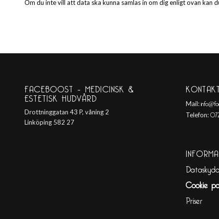
Om du inte vill att data ska kunna samlas in om dig enligt ovan kan 
FACEBOOST – MEDICINSK &
KONTAK
ESTETISK HUDVÅRD
info@fa
Mail:
072
Drottninggatan 43 P, våning 2
Telefon:
Linköping 582 27
INFORMA
Dataskydd
Cookie po
Priser