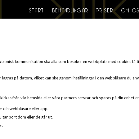
START
BEHANDLINGAR
PRISER
OM OS
tronisk kommunikation ska alla som besöker en webbplats med cookies få till
lagras på datorn, vilket kan ske genom inställningar i den webbläsare du an
kickas från vår hemsida eller våra partners servrar och sparas på din enhet en
er din webbläsare eller app.
u tar bort dom eller de går ut.
r.