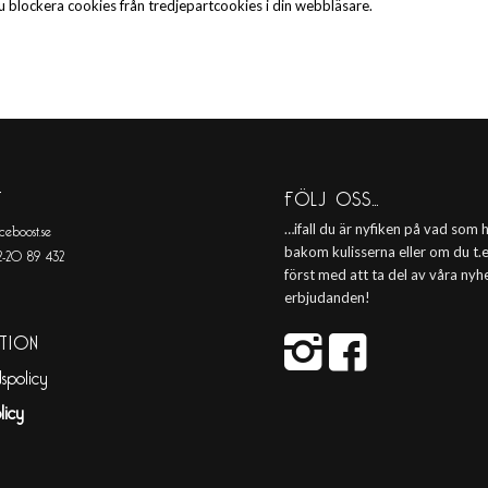
du blockera cookies från tredjepartcookies i din webbläsare.
T
FÖLJ OSS…
ceboost.se
…ifall du är nyfiken på vad som
-20 89 432
bakom kulisserna eller om du t.ex
först med att ta del av våra nyh
erbjudanden!
TION
spolicy
licy