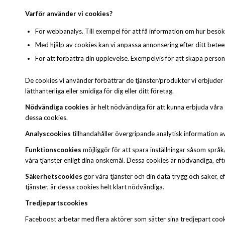
Varför använder vi cookies?
För webbanalys. Till exempel för att få information om hur besö
Med hjälp av cookies kan vi anpassa annonsering efter ditt beteend
För att förbättra din upplevelse. Exempelvis för att skapa perso
De cookies vi använder förbättrar de tjänster/produkter vi erbjuder 
lätthanterliga eller smidiga för dig eller ditt företag.
Nödvändiga cookies
är helt nödvändiga för att kunna erbjuda våra 
dessa cookies.
Analyscookies
tillhandahåller övergripande analytisk information a
Funktionscookies
möjliggör för att spara inställningar såsom språk/w
våra tjänster enligt dina önskemål. Dessa cookies är nödvändiga, eft
Säkerhetscookies
gör våra tjänster och din data trygg och säker, 
tjänster, är dessa cookies helt klart nödvändiga.
Tredjepartscookies
Faceboost arbetar med flera aktörer som sätter sina tredjepart coo