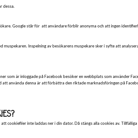
r dessa.
are. Google står för att användare förblir anonyma och att ingen identifierb
med muspekaren. Inspelning av besökarens muspekare sker i syfte att analys
rsoner som är inloggade på Facebook besöker en webbplats som använder Fac
med att använda denna är att förbättra den riktade marknadsföringen på Face
IES?
t cookiefiler inte laddas ner i din dator. Då stängs alla cookies av. Tillfäll