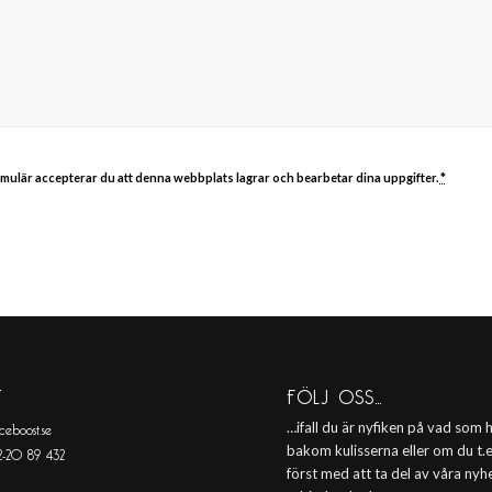
mulär accepterar du att denna webbplats lagrar och bearbetar dina uppgifter.
*
T
FÖLJ OSS…
ceboost.se
…ifall du är nyfiken på vad som
-20 89 432
bakom kulisserna eller om du t.ex
först med att ta del av våra nyh