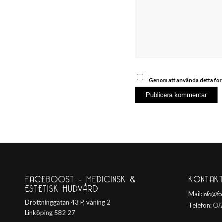
Genom att använda detta for
FACEBOOST – MEDICINSK &
KONTAK
ESTETISK HUDVÅRD
info@fa
Mail:
072
Drottninggatan 43 P, våning 2
Telefon:
Linköping 582 27