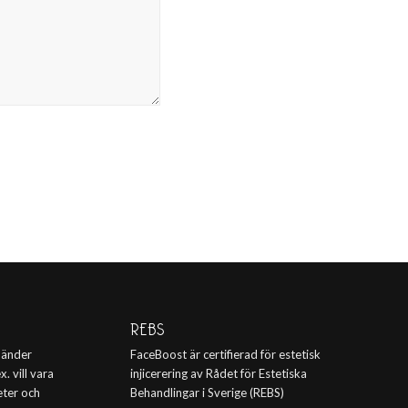
REBS
 händer
FaceBoost är certifierad för estetisk
. vill vara
injicerering av Rådet för Estetiska
eter och
Behandlingar i Sverige (REBS)