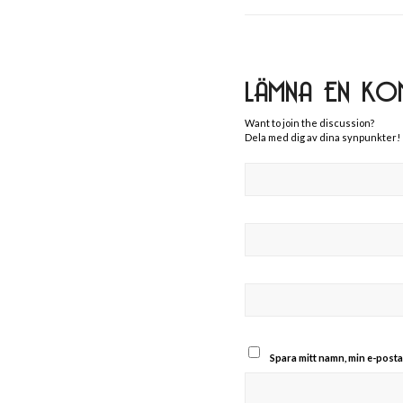
LÄMNA EN KO
Want to join the discussion?
Dela med dig av dina synpunkter!
Spara mitt namn, min e-posta