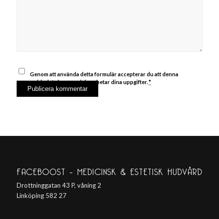
Genom att använda detta formulär accepterar du att denna
webbplats lagrar och bearbetar dina uppgifter.
*
FACEBOOST – MEDICINSK & ESTETISK HUDVÅRD
Drottninggatan 43 P, våning 2
Linköping 582 27