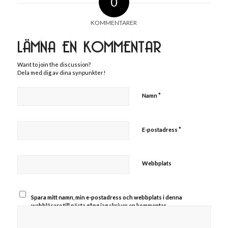
0
KOMMENTARER
LÄMNA EN KOMMENTAR
Want to join the discussion?
Dela med dig av dina synpunkter!
*
Namn
*
E-postadress
Webbplats
Spara mitt namn, min e-postadress och webbplats i denna
webbläsare till nästa gång jag skriver en kommentar.