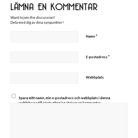
LÄMNA EN KOMMENTAR
Want to join the discussion?
Dela med dig av dina synpunkter!
*
Namn
*
E-postadress
Webbplats
Spara mitt namn, min e-postadress och webbplats i denna
webbläsare till nästa gång jag skriver en kommentar.